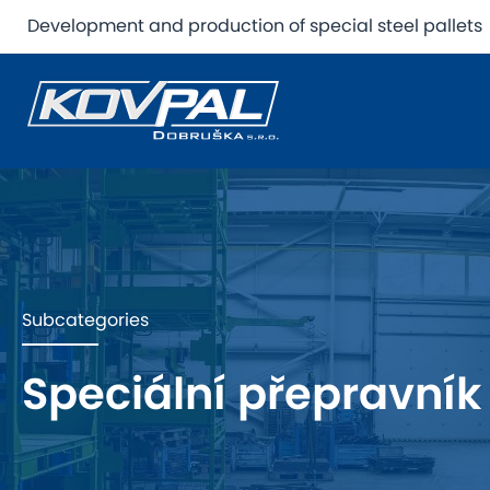
Development and production of special steel pallets
Subcategories
Speciální přepravník