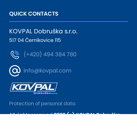
QUICK CONTACTS
KOVPAL Dobruška s.r.o.
517 04 Černíkovice 115
(+420) 494 384 780
info@kovpal.com
Protection of personal data
All rights reserved
2020 (c) KOVPAL Dobruška
Mit
Prepared by the agency
snadnacesta.eu