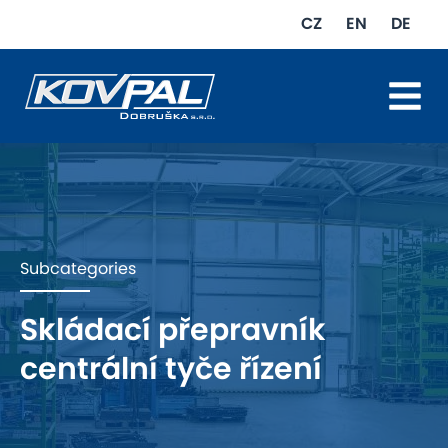
CZ
EN
DE
HOME
COMPANY
PRODUCTION
Subcategories
MACHINES
Skládací přepravník
REFERENCES
centrální tyče řízení
GALLERY
CONTACT