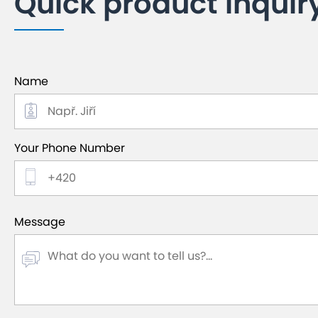
Quick product inquir
Name
Your Phone Number
Message