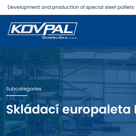
Development and production of special steel pallets
Subcategories
Skládací europaleta 