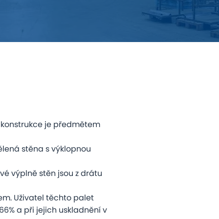
ní konstrukce je předmětem
dělená stěna s výklopnou
ové výplně stěn jsou z drátu
m. Uživatel těchto palet
66% a při jejich uskladnění v