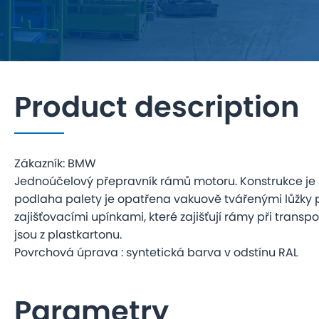
Product description
Zákazník: BMW
Jednoúčelový přepravník rámů motoru. Konstrukce je s
podlaha palety je opatřena vakuově tvářenými lůžky p
zajišťovacími upínkami, které zajišťují rámy při transp
jsou z plastkartonu.
Povrchová úprava : syntetická barva v odstínu RAL
Parametry