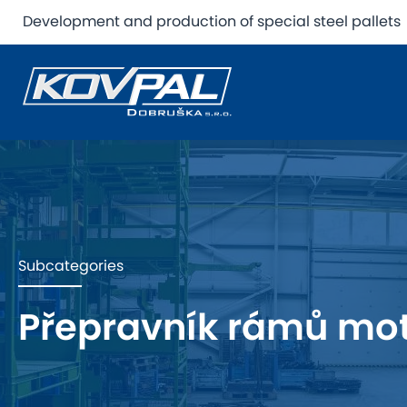
Development and production of special steel pallets
Subcategories
Přepravník rámů mo