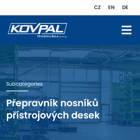
CZ
EN
DE
HOME
COMPANY
PRODUCTION
Subcategories
MACHINES
Přepravník nosníků
REFERENCES
přístrojových desek
GALLERY
CONTACT