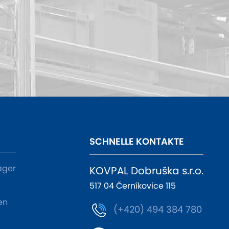
SCHNELLE KONTAKTE
äger
KOVPAL Dobruška s.r.o.
517 04 Černíkovice 115
en
(+420) 494 384 780