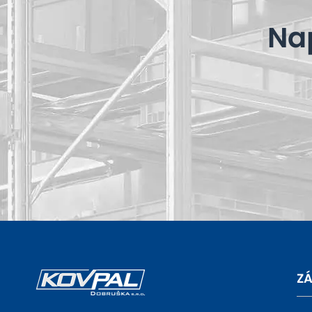
Na
ZÁ